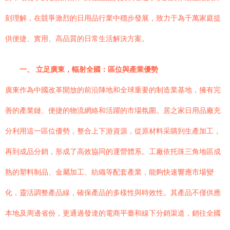
刻理解，在競爭激烈的日用品行業中穩步發展，致力于為千萬家庭提
供便捷、實用、高品質的日常生活解決方案。
一、 立足廣東，輻射全國：區位與產業優勢
廣東作為中國改革開放的前沿陣地和全球重要的制造業基地，擁有完
善的產業鏈、便捷的物流網絡和活躍的市場氛圍。居之家日用品廠充
分利用這一區位優勢，整合上下游資源，從原材料采購到生產加工，
再到成品分銷，形成了高效協同的運營體系。工廠依托珠三角地區成
熟的塑料制品、金屬加工、紡織等配套產業，能夠快速響應市場變
化，靈活調整產品線，確保產品的多樣性與時效性。其產品不僅供應
本地及周邊省份，更通過發達的電商平臺和線下分銷渠道，銷往全國