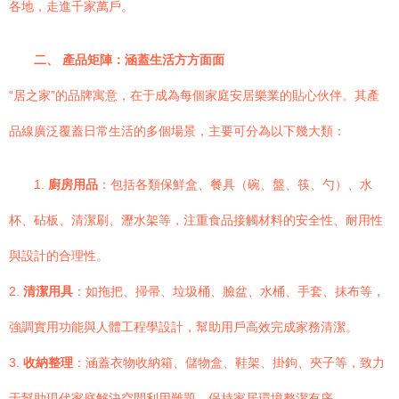
各地，走進千家萬戶。
二、 產品矩陣：涵蓋生活方方面面
“居之家”的品牌寓意，在于成為每個家庭安居樂業的貼心伙伴。其產
品線廣泛覆蓋日常生活的多個場景，主要可分為以下幾大類：
1.
廚房用品
：包括各類保鮮盒、餐具（碗、盤、筷、勺）、水
杯、砧板、清潔刷、瀝水架等，注重食品接觸材料的安全性、耐用性
與設計的合理性。
2.
清潔用具
：如拖把、掃帚、垃圾桶、臉盆、水桶、手套、抹布等，
強調實用功能與人體工程學設計，幫助用戶高效完成家務清潔。
3.
收納整理
：涵蓋衣物收納箱、儲物盒、鞋架、掛鉤、夾子等，致力
于幫助現代家庭解決空間利用難題，保持家居環境整潔有序。