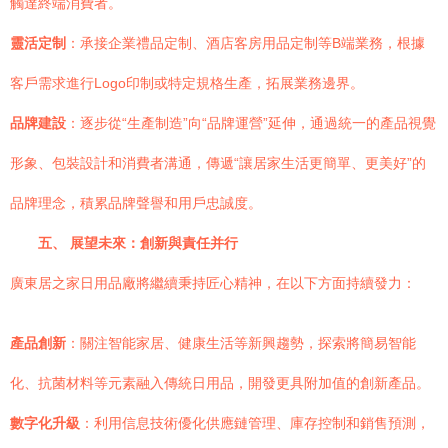
觸達終端消費者。
靈活定制
：承接企業禮品定制、酒店客房用品定制等B端業務，根據
客戶需求進行Logo印制或特定規格生產，拓展業務邊界。
品牌建設
：逐步從“生產制造”向“品牌運營”延伸，通過統一的產品視覺
形象、包裝設計和消費者溝通，傳遞“讓居家生活更簡單、更美好”的
品牌理念，積累品牌聲譽和用戶忠誠度。
五、 展望未來：創新與責任并行
廣東居之家日用品廠將繼續秉持匠心精神，在以下方面持續發力：
產品創新
：關注智能家居、健康生活等新興趨勢，探索將簡易智能
化、抗菌材料等元素融入傳統日用品，開發更具附加值的創新產品。
數字化升級
：利用信息技術優化供應鏈管理、庫存控制和銷售預測，