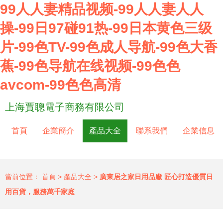
99人人妻精品视频-99人人妻人人
操-99日97碰91热-99日本黄色三级
片-99色TV-99色成人导航-99色大香
蕉-99色导航在线视频-99色色
avcom-99色色高清
上海賈聰電子商務有限公司
首頁
企業簡介
產品大全
聯系我們
企業信息
當前位置：
首頁
>
產品大全
>
廣東居之家日用品廠 匠心打造優質日
用百貨，服務萬千家庭