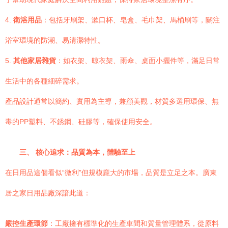
4.
衛浴用品
：包括牙刷架、漱口杯、皂盒、毛巾架、馬桶刷等，關注
浴室環境的防潮、易清潔特性。
5.
其他家居雜貨
：如衣架、晾衣架、雨傘、桌面小擺件等，滿足日常
生活中的各種細碎需求。
產品設計通常以簡約、實用為主導，兼顧美觀，材質多選用環保、無
毒的PP塑料、不銹鋼、硅膠等，確保使用安全。
三、 核心追求：品質為本，體驗至上
在日用品這個看似“微利”但規模龐大的市場，品質是立足之本。廣東
居之家日用品廠深諳此道：
嚴控生產環節
：工廠擁有標準化的生產車間和質量管理體系，從原料