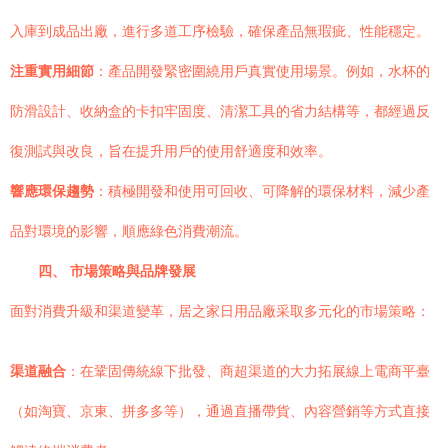
入庫到成品出廠，進行多道工序檢驗，確保產品無瑕疵、性能穩定。
注重實用細節
：產品開發緊密圍繞用戶真實使用場景。例如，水杯的
防滑設計、收納盒的卡扣牢固度、清潔工具的省力結構等，都經過反
復測試與改良，旨在提升用戶的使用舒適度和效率。
響應環保趨勢
：積極開發和使用可回收、可降解的環保材料，減少產
品對環境的影響，順應綠色消費潮流。
四、 市場策略與品牌發展
面對消費升級和渠道變革，居之家日用品廠采取多元化的市場策略：
渠道融合
：在鞏固傳統線下批發、商超渠道的大力拓展線上電商平臺
（如淘寶、京東、拼多多等），通過直播帶貨、內容營銷等方式直接